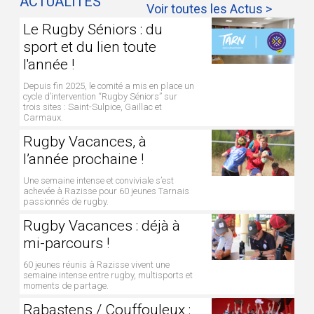
ACTUALITÉS
Voir toutes les Actus >
Le Rugby Séniors : du
sport et du lien toute
l'année !
Depuis fin 2025, le comité a mis en place un
cycle d’intervention “Rugby Séniors” sur
trois sites : Saint-Sulpice, Gaillac et
Carmaux.
Rugby Vacances, à
l’année prochaine !
Une semaine intense et conviviale s’est
achevée à Razisse pour 60 jeunes Tarnais
passionnés de rugby.
Rugby Vacances : déjà à
mi-parcours !
60 jeunes réunis à Razisse vivent une
semaine intense entre rugby, multisports et
moments de partage.
Rabastens / Couffouleux :