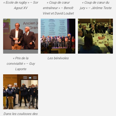
« Ecole de rugby » – Sor
« Coup de cœur
« Coup de cœur du
Agout XV
entraîneur » – Benoît
jury » – Jérôme Teste
Vinet et David Loubet
« Prix de la
Les bénévoles
convivialité » – Guy
Laporte
Dans les coulisses des