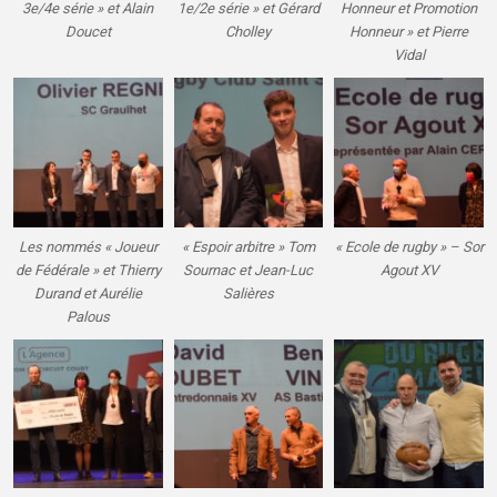
3e/4e série » et Alain
1e/2e série » et Gérard
Honneur et Promotion
Doucet
Cholley
Honneur » et Pierre
Vidal
Les nommés « Joueur
« Espoir arbitre » Tom
« Ecole de rugby » – Sor
de Fédérale » et Thierry
Sournac et Jean-Luc
Agout XV
Durand et Aurélie
Salières
Palous