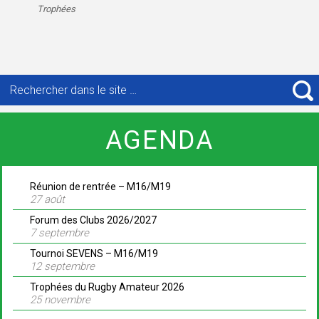
Trophées
Recherche
pour
R
:
AGENDA
Réunion de rentrée – M16/M19
27 août
Forum des Clubs 2026/2027
7 septembre
Tournoi SEVENS – M16/M19
12 septembre
Trophées du Rugby Amateur 2026
25 novembre