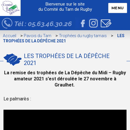
Bienvenue sur le site
MENU
du Comité du Tarn de Rugby
Tél : 05.63.46.30.26
>
>
>
Accueil
Pavois du Tarn
Trophées du rugby tarnais
LES
TROPHÉES DE LA DÉPÊCHE 2021
LES TROPHÉES DE LA DÉPÊCHE
2021
La remise des trophées de La Dépêche du Midi – Rugby
amateur 2021 s’est déroulée le 27 novembre à
Graulhet.
Le palmarès :