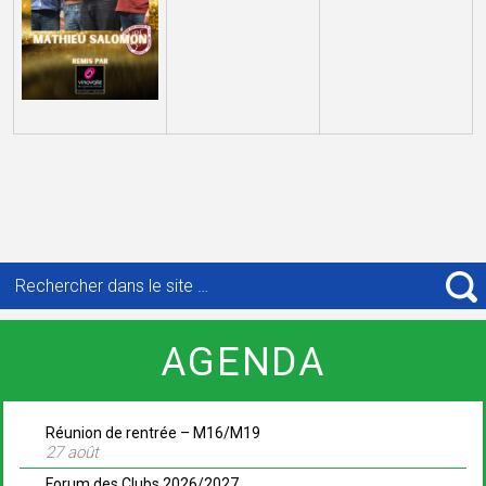
Recherche
pour
R
:
AGENDA
Réunion de rentrée – M16/M19
27 août
Forum des Clubs 2026/2027