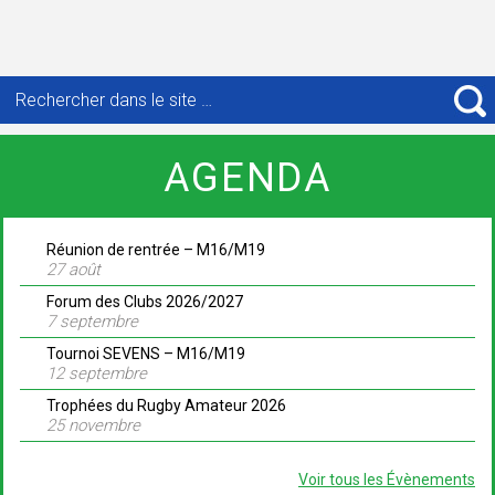
Recherche
pour
R
:
AGENDA
Réunion de rentrée – M16/M19
27 août
Forum des Clubs 2026/2027
7 septembre
Tournoi SEVENS – M16/M19
12 septembre
Trophées du Rugby Amateur 2026
25 novembre
Voir tous les Évènements