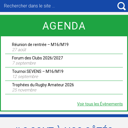
Recherche
pour
R
:
AGENDA
Réunion de rentrée – M16/M19
27 août
Forum des Clubs 2026/2027
7 septembre
Tournoi SEVENS – M16/M19
12 septembre
Trophées du Rugby Amateur 2026
25 novembre
Voir tous les Évènements