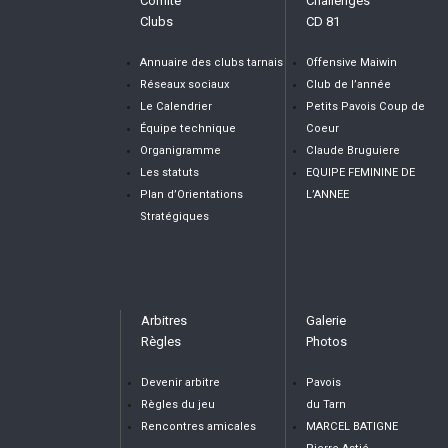
Comité
Challenges
Clubs
CD 81
Annuaire des clubs tarnais
Offensive Maiwin
Réseaux sociaux
Club de l’année
Le Calendrier
Petits Pavois Coup de
Équipe technique
Coeur
Organigramme
Claude Bruguiere
Les statuts
EQUIPE FEMININE DE
Plan d’Orientations
L’ANNEE
Stratégiques
Arbitres
Galerie
Règles
Photos
Devenir arbitre
Pavois
Règles du jeu
du Tarn
Rencontres amicales
MARCEL BATIGNE