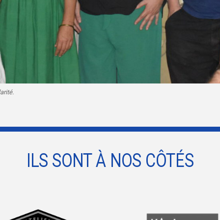
rité.
ILS SONT À NOS CÔTÉS