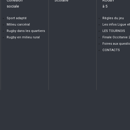
Cohésion
Scolaire
RUGBY
sociale
à 5
Sport adapté
Règles du jeu
Milieu carcéral
Les infos Ligue e
Rugby dans les quartiers
LES TOURNOIS
Rugby en milieu rural
Finale Occitanie 
Foires aux questi
CONTACTS