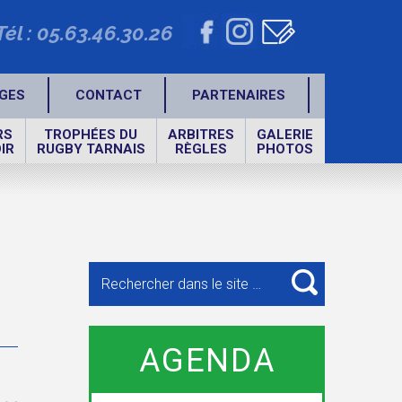
Tél : 05.63.46.30.26
GES
CONTACT
PARTENAIRES
RS
TROPHÉES DU
ARBITRES
GALERIE
IR
RUGBY TARNAIS
RÈGLES
PHOTOS
Recherche
pour
RECHERCHE
:
AGENDA