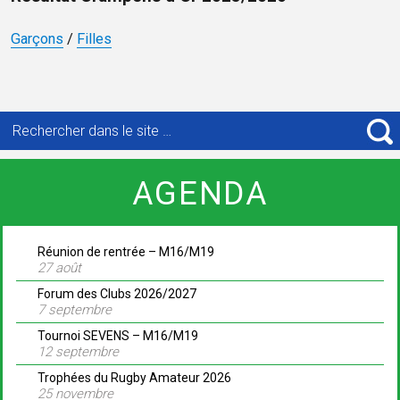
Garçons
/
Filles
Recherche
pour
R
:
AGENDA
Réunion de rentrée – M16/M19
27 août
Forum des Clubs 2026/2027
7 septembre
Tournoi SEVENS – M16/M19
12 septembre
Trophées du Rugby Amateur 2026
25 novembre