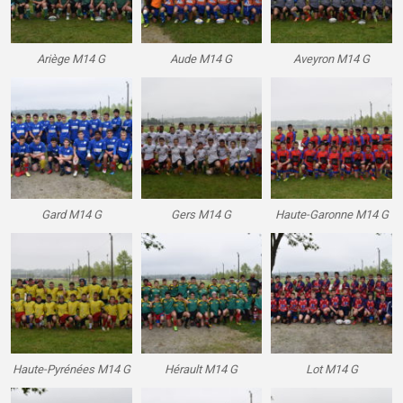
Ariège M14 G
Aude M14 G
Aveyron M14 G
Gard M14 G
Gers M14 G
Haute-Garonne M14 G
Haute-Pyrénées M14 G
Hérault M14 G
Lot M14 G