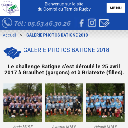
Bienvenue sur le site
MENU
du Comité du Tarn de Rugby
Tél : 05.63.46.30.26
>
Accueil
GALERIE PHOTOS BATIGNE 2018
GALERIE PHOTOS BATIGNE 2018
Le challenge Batigne s’est déroulé le 25 avril
2017 à Graulhet (garçons) et à Briatexte (filles).
Aude M15 F
Aveyron M15 F
Hérault M15 F