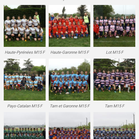
Haute-Pyrénées M15 F
Haute-Garonne M15 F
Lot M15 F
Pays-Catalan M15 F
Tarn et Garonne M15 F
Tarn M15 F