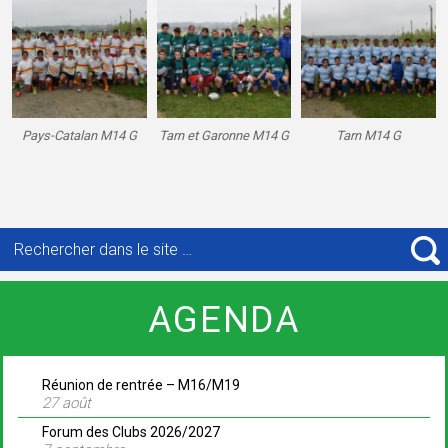
Pays-Catalan M14 G
Tarn et Garonne M14 G
Tarn M14 G
Recherche
pour
R
:
AGENDA
Réunion de rentrée – M16/M19
27 août
Forum des Clubs 2026/2027