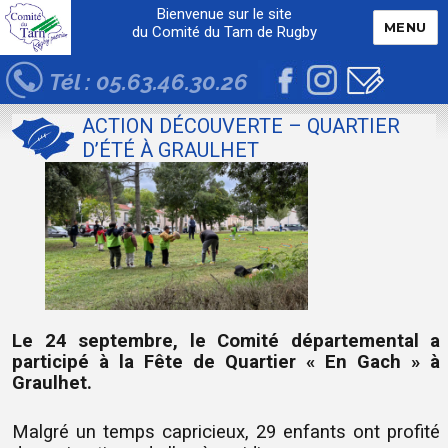
Bienvenue sur le site
MENU
du Comité du Tarn de Rugby
Tél : 05.63.46.30.26
ACTION DÉCOUVERTE – QUARTIER
D’ÉTÉ À GRAULHET
Le 24 septembre, le Comité départemental a
participé à la Fête de Quartier « En Gach » à
Graulhet.
Malgré un temps capricieux, 29 enfants ont profité