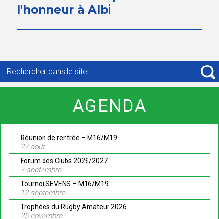
suivant :
l’honneur à Albi
Recherche
pour
R
:
AGENDA
Réunion de rentrée – M16/M19
27 août
Forum des Clubs 2026/2027
7 septembre
Tournoi SEVENS – M16/M19
12 septembre
Trophées du Rugby Amateur 2026
25 novembre