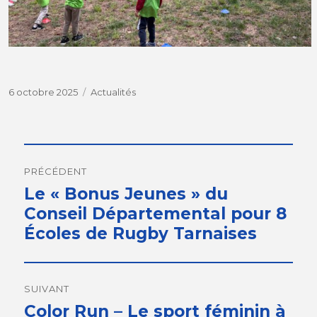
Publié
6 octobre 2025
Catégories
Actualités
le
Navigation
de
PRÉCÉDENT
Article
Le « Bonus Jeunes » du
l’article
précédent :
Conseil Départemental pour 8
Écoles de Rugby Tarnaises
SUIVANT
Article
Color Run – Le sport féminin à