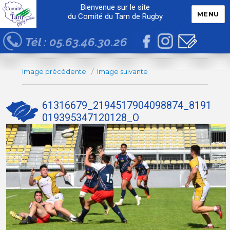
Bienvenue sur le site
MENU
du Comité du Tarn de Rugby
Tél : 05.63.46.30.26
Image précédente
Image suivante
61316679_2194517904098874_8191
019395347120128_O