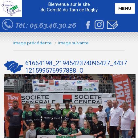
Bienvenue sur le site
MENU
du Comité du Tarn de Rugby
Tél : 05.63.46.30.26
Image précédente
Image suivante
61664198_2194542374096427_4437
121599576997888_O