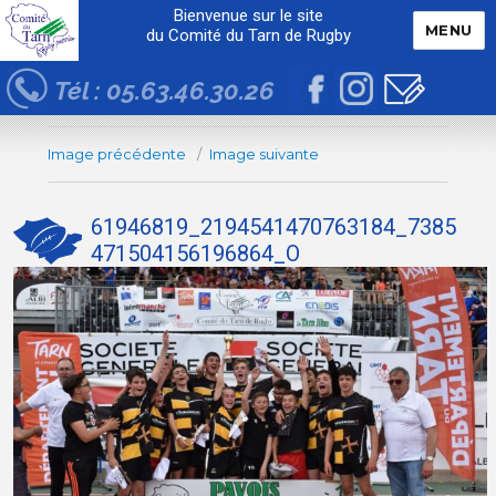
Bienvenue sur le site
MENU
du Comité du Tarn de Rugby
Tél : 05.63.46.30.26
Image précédente
Image suivante
61946819_2194541470763184_7385
471504156196864_O