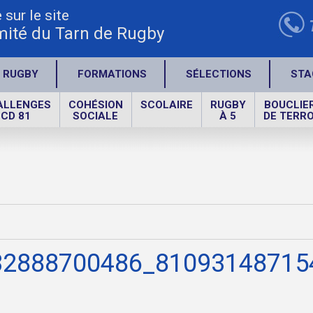
sur le site
ité du Tarn de Rugby
 RUGBY
FORMATIONS
SÉLECTIONS
STA
ALLENGES
COHÉSION
SCOLAIRE
RUGBY
BOUCLIE
CD 81
SOCIALE
À 5
DE TERRO
32888700486_81093148715