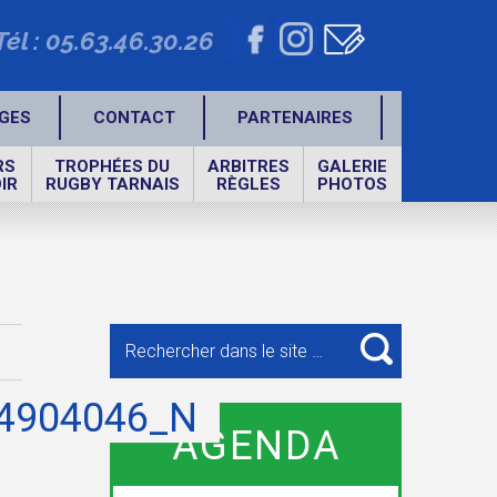
Tél : 05.63.46.30.26
GES
CONTACT
PARTENAIRES
RS
TROPHÉES DU
ARBITRES
GALERIE
IR
RUGBY TARNAIS
RÈGLES
PHOTOS
Recherche
pour
RECHERCHE
:
4904046_N
AGENDA