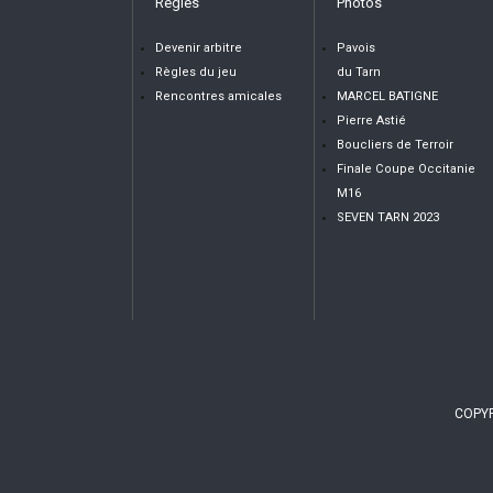
Règles
Photos
Devenir arbitre
Pavois
Règles du jeu
du Tarn
Rencontres amicales
MARCEL BATIGNE
Pierre Astié
Boucliers de Terroir
Finale Coupe Occitanie
M16
SEVEN TARN 2023
COPYR