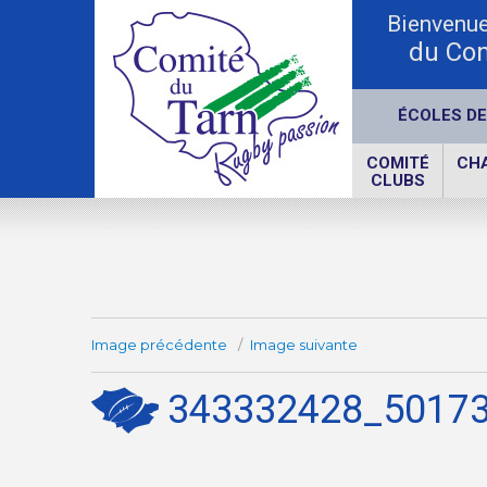
Bienvenue 
du Com
ÉCOLES DE
COMITÉ
CH
CLUBS
Image précédente
Image suivante
343332428_5017