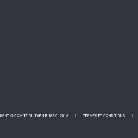
IGHT © COMITÉ DU TARN RUGBY - 2016 I
TERMES ET CONDITIONS
I