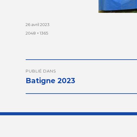
Publié
26 avril 2023
le
Taille
2048 × 1365
réelle
Navigation
de
PUBLIÉ DANS
Batigne 2023
l’article