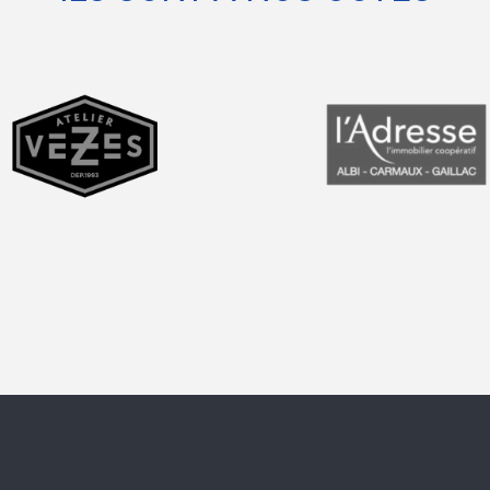
prev
next