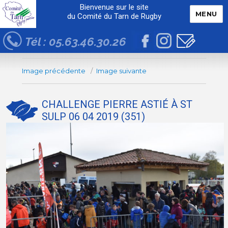
Bienvenue sur le site
MENU
du Comité du Tarn de Rugby
Tél : 05.63.46.30.26
Image précédente
Image suivante
CHALLENGE PIERRE ASTIÉ À ST
SULP 06 04 2019 (351)