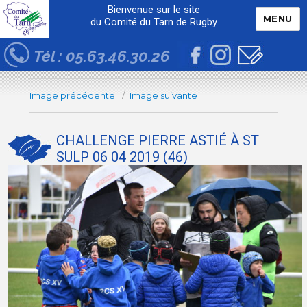
Bienvenue sur le site
MENU
du Comité du Tarn de Rugby
Tél : 05.63.46.30.26
Image précédente
Image suivante
CHALLENGE PIERRE ASTIÉ À ST
SULP 06 04 2019 (46)