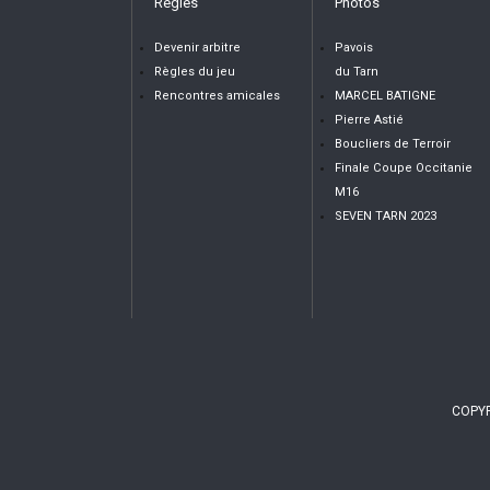
Règles
Photos
Devenir arbitre
Pavois
Règles du jeu
du Tarn
Rencontres amicales
MARCEL BATIGNE
Pierre Astié
Boucliers de Terroir
Finale Coupe Occitanie
M16
SEVEN TARN 2023
COPYR