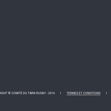
IGHT © COMITÉ DU TARN RUGBY - 2016 I
TERMES ET CONDITIONS
I