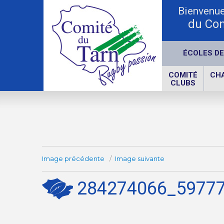
Bienvenue 
du Com
ÉCOLES DE
COMITÉ
CH
CLUBS
Image précédente
Image suivante
284274066_5977