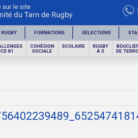
sur le site
ité du Tarn de Rugby
 RUGBY
FORMATIONS
SÉLECTIONS
STA
ALLENGES
COHÉSION
SCOLAIRE
RUGBY
BOUCLIE
CD 81
SOCIALE
À 5
DE TERRO
756402239489_6525474181