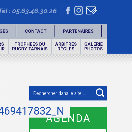
Tél : 05.63.46.30.26
GES
CONTACT
PARTENAIRES
RS
TROPHÉES DU
ARBITRES
GALERIE
IR
RUGBY TARNAIS
RÈGLES
PHOTOS
Recherche
pour
RECHERCHE
:
469417832_N
AGENDA