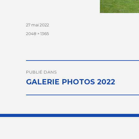
Publié
27 mai 2022
le
Taille
2048 × 1365
réelle
Navigation
de
PUBLIÉ DANS
GALERIE PHOTOS 2022
l’article