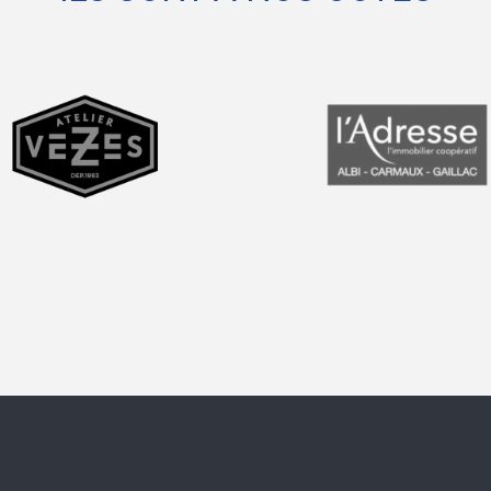
prev
next