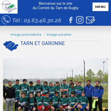
Bienvenue sur le site
MENU
du Comité du Tarn de Rugby
Tél : 05.63.46.30.26
Image précédente
Image suivante
TARN ET GARONNE