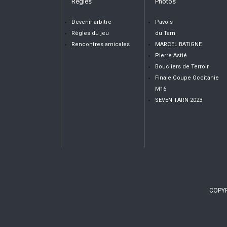
Règles
Photos
Devenir arbitre
Pavois
Règles du jeu
du Tarn
Rencontres amicales
MARCEL BATIGNE
Pierre Astié
Boucliers de Terroir
Finale Coupe Occitanie
M16
SEVEN TARN 2023
COPYR