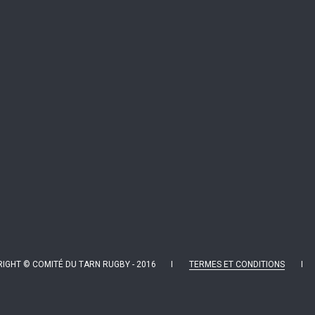
IGHT © COMITÉ DU TARN RUGBY - 2016 I
TERMES ET CONDITIONS
I