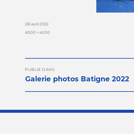
Publié
28 avril 2022
le
Taille
6000 × 4000
réelle
Navigation
de
PUBLIÉ DANS
Galerie photos Batigne 2022
l’article