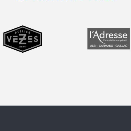
prev
next