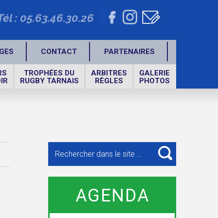
Tél : 05.63.46.30.26
GES
CONTACT
PARTENAIRES
RS
TROPHÉES DU
ARBITRES
GALERIE
IR
RUGBY TARNAIS
RÈGLES
PHOTOS
Recherche
pour
RECHERCHE
:
AGENDA