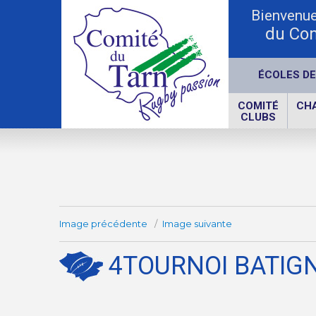
Bienvenue 
du Com
ÉCOLES DE
COMITÉ
CH
CLUBS
Image précédente
Image suivante
4TOURNOI BATIGNE