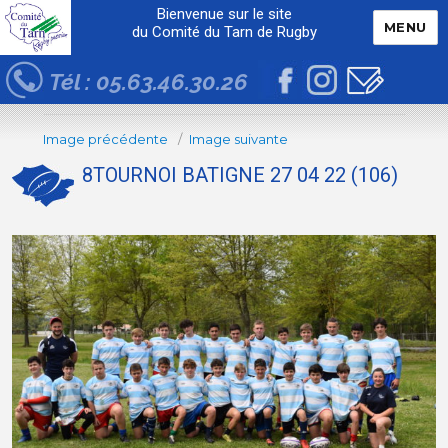
Bienvenue sur le site
MENU
du Comité du Tarn de Rugby
Tél : 05.63.46.30.26
Image précédente
Image suivante
8TOURNOI BATIGNE 27 04 22 (106)