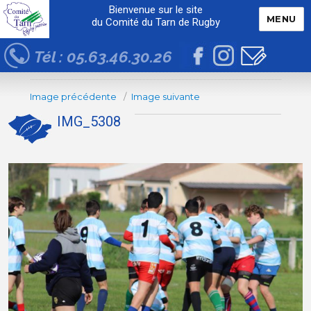
Bienvenue sur le site
MENU
du Comité du Tarn de Rugby
Tél : 05.63.46.30.26
Image précédente
Image suivante
IMG_5308