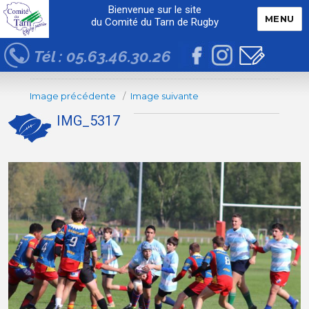
Bienvenue sur le site
MENU
du Comité du Tarn de Rugby
Tél : 05.63.46.30.26
Image précédente
Image suivante
IMG_5317