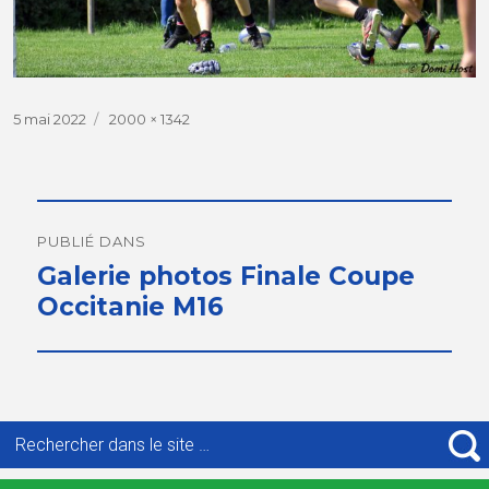
Publié
5 mai 2022
Taille
2000 × 1342
le
réelle
Navigation
de
PUBLIÉ DANS
Galerie photos Finale Coupe
l’article
Occitanie M16
Recherche
pour
R
: