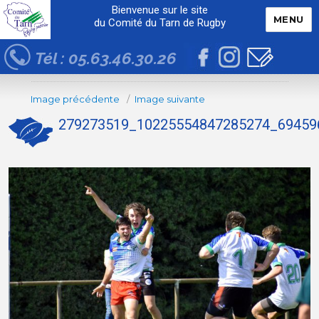
Bienvenue sur le site
MENU
du Comité du Tarn de Rugby
Tél : 05.63.46.30.26
Image précédente
Image suivante
279273519_10225554847285274_69459