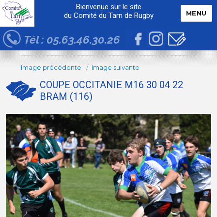
Bienvenue sur le site
MENU
du Comité du Tarn de Rugby
Tél : 05.63.46.30.26
Image précédente
Image suivante
COUPE OCCITANIE M16 30 04 22
BRAM (116)