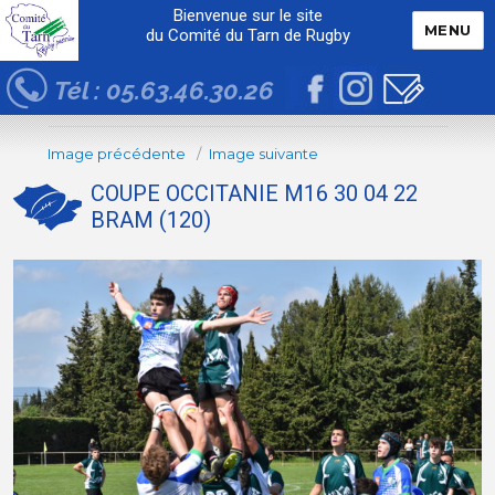
Bienvenue sur le site
MENU
du Comité du Tarn de Rugby
Tél : 05.63.46.30.26
Image précédente
Image suivante
COUPE OCCITANIE M16 30 04 22
BRAM (120)