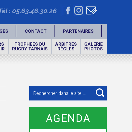
Tél : 05.63.46.30.26
GES
CONTACT
PARTENAIRES
RS
TROPHÉES DU
ARBITRES
GALERIE
IR
RUGBY TARNAIS
RÈGLES
PHOTOS
Recherche
pour
RECHERCHE
:
AGENDA