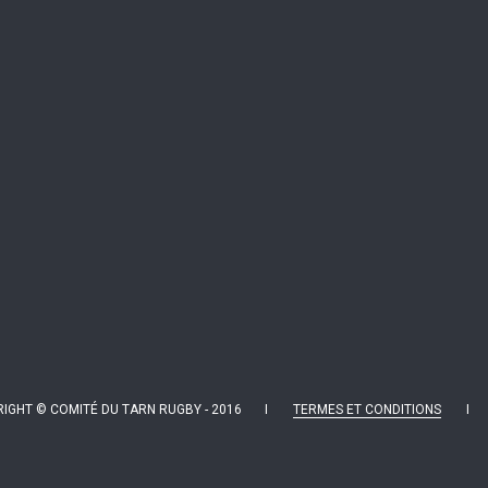
IGHT © COMITÉ DU TARN RUGBY - 2016 I
TERMES ET CONDITIONS
I