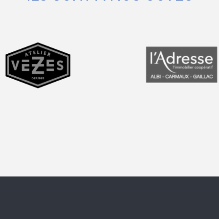
prev
next