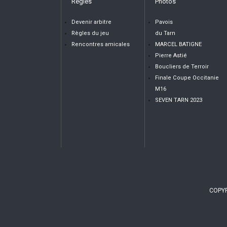
Règles
Photos
Devenir arbitre
Pavois
Règles du jeu
du Tarn
Rencontres amicales
MARCEL BATIGNE
Pierre Astié
Boucliers de Terroir
Finale Coupe Occitanie
M16
SEVEN TARN 2023
COPYR