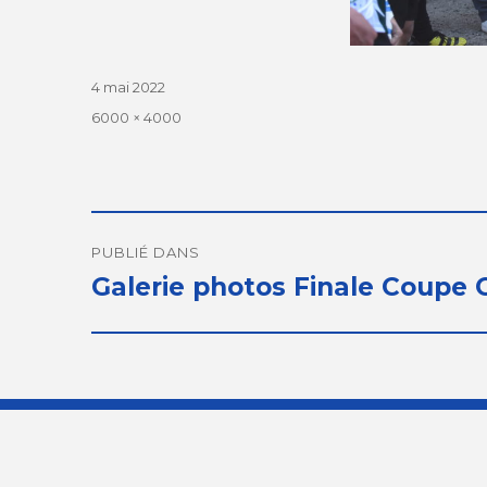
Publié
4 mai 2022
le
Taille
6000 × 4000
réelle
Navigation
de
PUBLIÉ DANS
Galerie photos Finale Coupe 
l’article