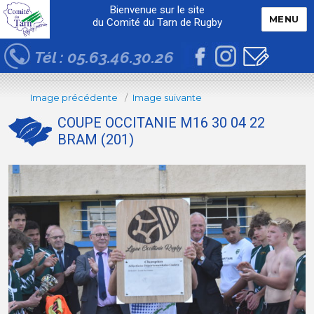
Bienvenue sur le site
MENU
du Comité du Tarn de Rugby
Tél : 05.63.46.30.26
Image précédente
Image suivante
COUPE OCCITANIE M16 30 04 22
BRAM (201)