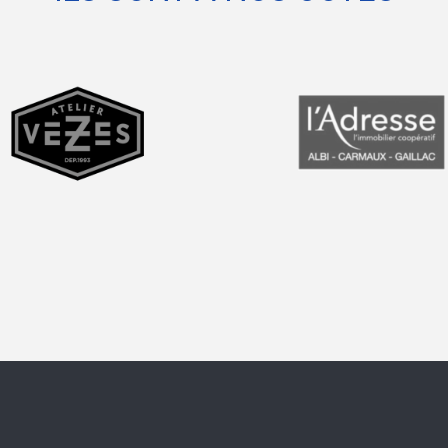
prev
next