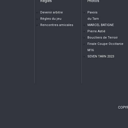
Règles
Photos
Devenir arbitre
Pavois
Règles du jeu
du Tarn
Rencontres amicales
MARCEL BATIGNE
Pierre Astié
Boucliers de Terroir
Finale Coupe Occitanie
M16
SEVEN TARN 2023
COPYR