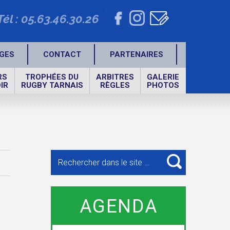
Tél : 05.63.46.30.26
GES
CONTACT
PARTENAIRES
RS
TROPHÉES DU
ARBITRES
GALERIE
IR
RUGBY TARNAIS
RÈGLES
PHOTOS
Recherche
pour
RECHERCHE
:
AGENDA