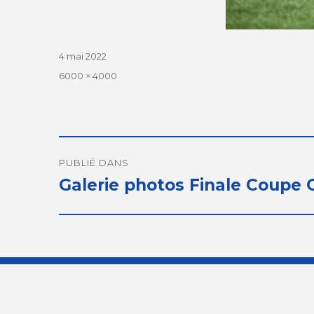
Publié
4 mai 2022
le
Taille
6000 × 4000
réelle
Navigation
de
PUBLIÉ DANS
Galerie photos Finale Coupe 
l’article