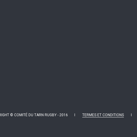
IGHT © COMITÉ DU TARN RUGBY - 2016 I
TERMES ET CONDITIONS
I