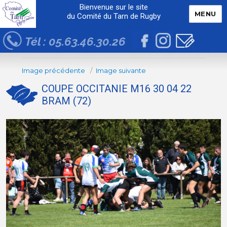
Bienvenue sur le site
MENU
du Comité du Tarn de Rugby
Tél : 05.63.46.30.26
Image précédente
Image suivante
COUPE OCCITANIE M16 30 04 22
BRAM (72)