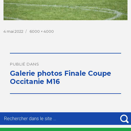
Publié
4 mai 2022
Taille
6000 × 4000
le
réelle
Navigation
de
PUBLIÉ DANS
Galerie photos Finale Coupe
l’article
Occitanie M16
Recherche
pour
R
: