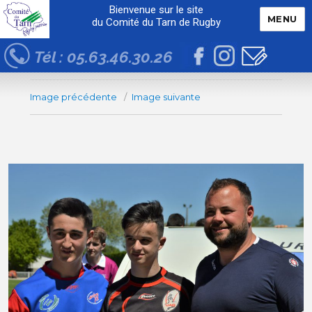
Bienvenue sur le site
MENU
du Comité du Tarn de Rugby
Tél : 05.63.46.30.26
Image précédente
Image suivante