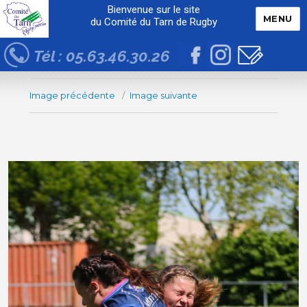
Bienvenue sur le site
MENU
du Comité du Tarn de Rugby
Tél : 05.63.46.30.26
Image précédente
Image suivante