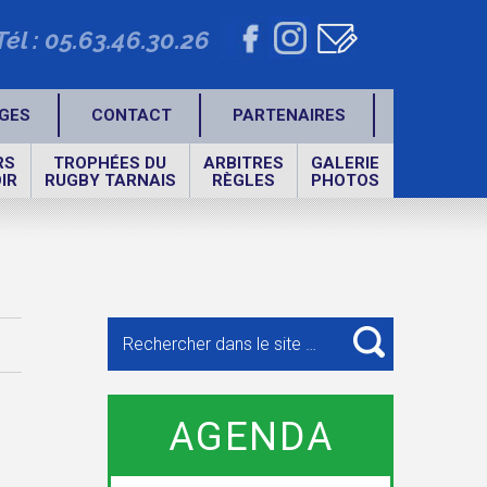
Tél : 05.63.46.30.26
GES
CONTACT
PARTENAIRES
RS
TROPHÉES DU
ARBITRES
GALERIE
IR
RUGBY TARNAIS
RÈGLES
PHOTOS
Recherche
pour
RECHERCHE
:
AGENDA