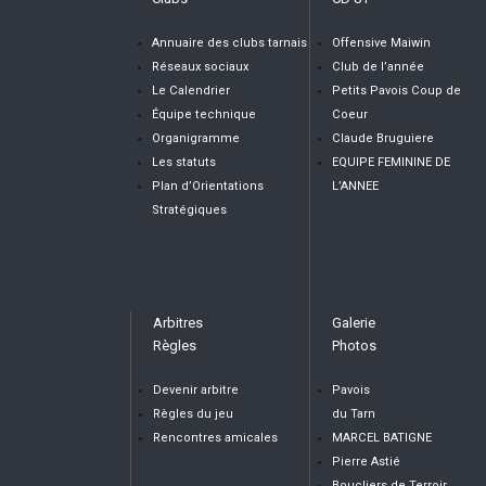
Annuaire des clubs tarnais
Offensive Maiwin
Réseaux sociaux
Club de l’année
Le Calendrier
Petits Pavois Coup de
Équipe technique
Coeur
Organigramme
Claude Bruguiere
Les statuts
EQUIPE FEMININE DE
Plan d’Orientations
L’ANNEE
Stratégiques
Arbitres
Galerie
Règles
Photos
Devenir arbitre
Pavois
Règles du jeu
du Tarn
Rencontres amicales
MARCEL BATIGNE
Pierre Astié
Boucliers de Terroir