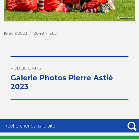
Publié
18 avril 2023
Taille
2048 × 1365
le
réelle
Navigation
de
PUBLIÉ DANS
Galerie Photos Pierre Astié
l’article
2023
Recherche
pour
R
: