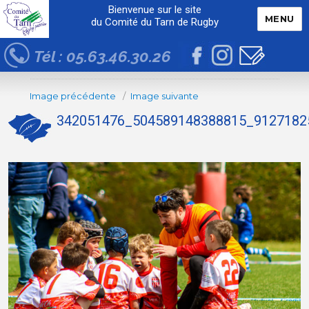
Bienvenue sur le site
MENU
du Comité du Tarn de Rugby
Tél : 05.63.46.30.26
Image précédente
Image suivante
342051476_504589148388815_9127182