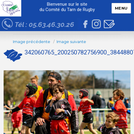
Bienvenue sur le site
MENU
du Comité du Tarn de Rugby
Tél : 05.63.46.30.26
Image précédente
Image suivante
342060765_200250782756900_3844880