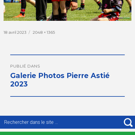
Publié
18 avril 2023
Taille
2048 × 1365
le
réelle
Navigation
de
PUBLIÉ DANS
Galerie Photos Pierre Astié
l’article
2023
Recherche
pour
R
: