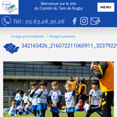
Bienvenue sur le site
MENU
du Comité du Tarn de Rugby
Tél : 05.63.46.30.26
Image précédente
Image suivante
342163426_216072211060911_3237922