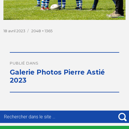
Publié
18 avril 2023
Taille
2048 × 1365
le
réelle
Navigation
de
PUBLIÉ DANS
Galerie Photos Pierre Astié
l’article
2023
Recherche
pour
R
: