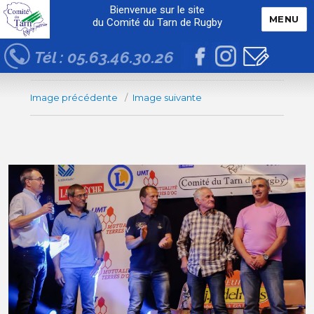
Bienvenue sur le site
MENU
du Comité du Tarn de Rugby
Tél : 05.63.46.30.26
Image précédente
Image suivante