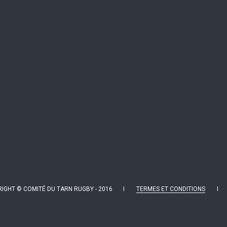
IGHT © COMITÉ DU TARN RUGBY - 2016 I
TERMES ET CONDITIONS
I