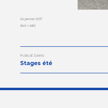
Publié
24 janvier 2017
le
Taille
640 × 480
réelle
Navigation
de
PUBLIÉ DANS
Stages été
l’article