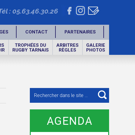
Tél : 05.63.46.30.26
GES
CONTACT
PARTENAIRES
RS
TROPHÉES DU
ARBITRES
GALERIE
IR
RUGBY TARNAIS
RÈGLES
PHOTOS
Recherche
pour
RECHERCHE
:
AGENDA