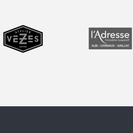
prev
next