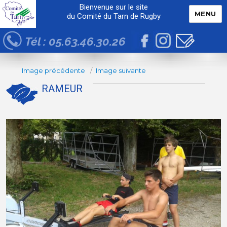
Bienvenue sur le site
MENU
du Comité du Tarn de Rugby
Tél : 05.63.46.30.26
Image précédente
Image suivante
RAMEUR