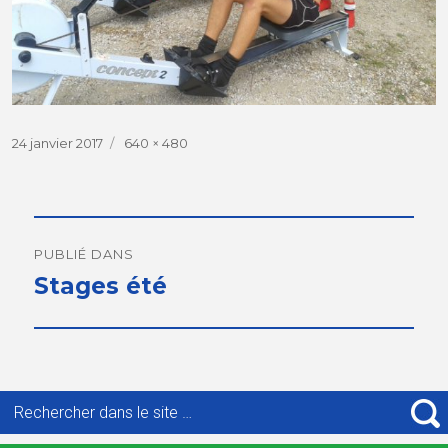
Publié
24 janvier 2017
Taille
640 × 480
le
réelle
Navigation
de
PUBLIÉ DANS
Stages été
l’article
Recherche
pour
R
: