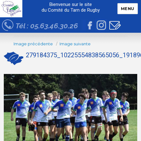
Bienvenue sur le site
MENU
du Comité du Tarn de Rugby
Tél : 05.63.46.30.26
Image précédente
Image suivante
279184375_10225554838565056_19189