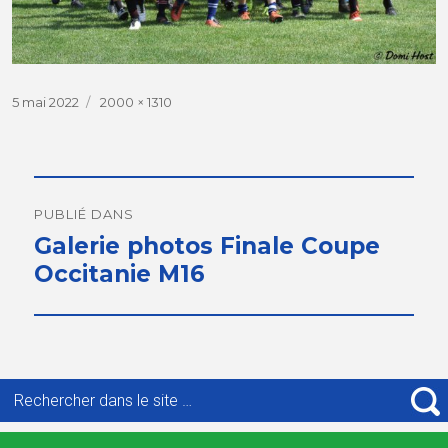
Publié
5 mai 2022
Taille
2000 × 1310
le
réelle
Navigation
de
PUBLIÉ DANS
Galerie photos Finale Coupe
l’article
Occitanie M16
Recherche
pour
R
: