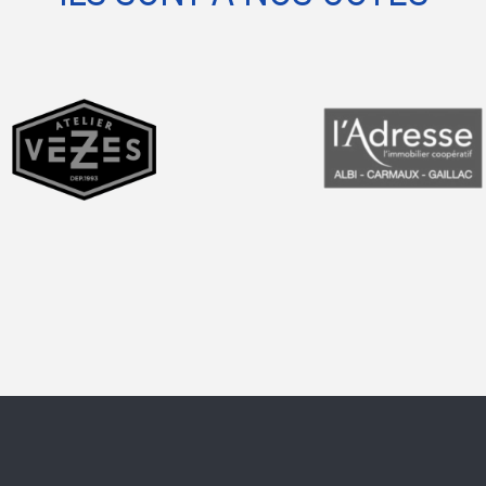
prev
next