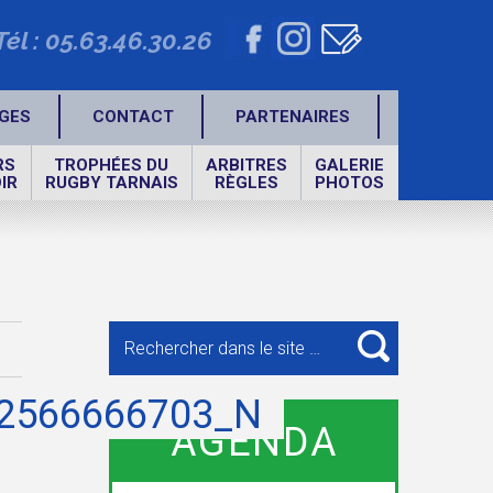
Tél : 05.63.46.30.26
GES
CONTACT
PARTENAIRES
RS
TROPHÉES DU
ARBITRES
GALERIE
IR
RUGBY TARNAIS
RÈGLES
PHOTOS
Recherche
pour
RECHERCHE
:
2566666703_N
AGENDA