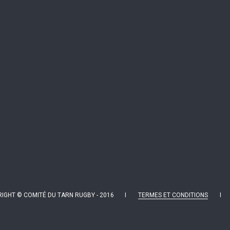
IGHT © COMITÉ DU TARN RUGBY - 2016 I
TERMES ET CONDITIONS
I