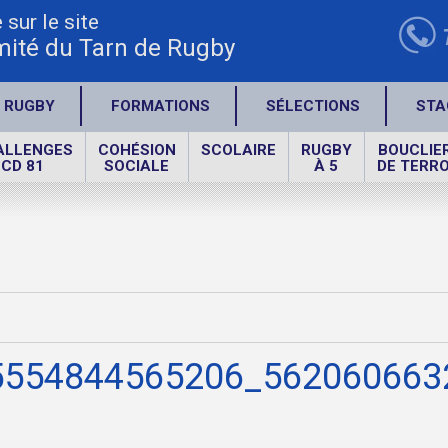
sur le site
ité du Tarn de Rugby
 RUGBY
FORMATIONS
SÉLECTIONS
STA
ALLENGES
COHÉSION
SCOLAIRE
RUGBY
BOUCLIE
CD 81
SOCIALE
À 5
DE TERRO
5554844565206_562060663