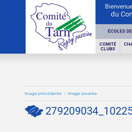
Bienvenue 
du Com
ÉCOLES DE
COMITÉ
CH
CLUBS
Image précédente
Image suivante
279209034_1022